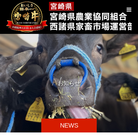
お
知
ら
せ
NEWS