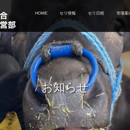
HOME
セリ情報
セリ日程
市場案
お
知
ら
せ