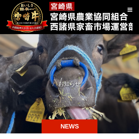
お
知
ら
せ
NEWS