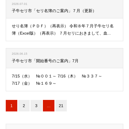
2026.07.01
子牛セリ市「セリ名簿のご案内」７月（更新）
せり名簿（ＰＤＦ）（再表示） 令和８年７月子牛セリ名
簿（Excel版）（再表示） ７月セリにおきまして、血...
2026.06.15
子牛セリ市「開始番号のご案内」7月
7/15（水） №００１～ 7/16（木） №３３７～
7/17（金） №１６９～
1
2
3
…
21