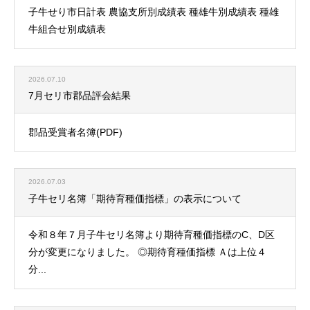
子牛せり市日計表 農協支所別成績表 種雄牛別成績表 種雄
牛組合せ別成績表
2026.07.10
7月セリ市郡品評会結果
郡品受賞者名簿(PDF)
2026.07.03
子牛セリ名簿「期待育種価指標」の表示について
令和８年７月子牛セリ名簿より期待育種価指標のC、D区
分が変更になりました。 ◎期待育種価指標 Ａは上位４
分...