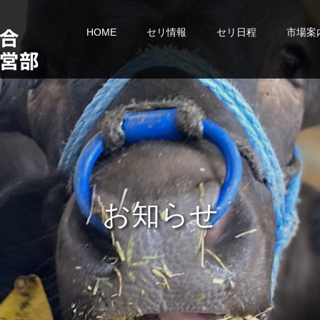
HOME
セリ情報
セリ日程
市場案
お
知
ら
せ