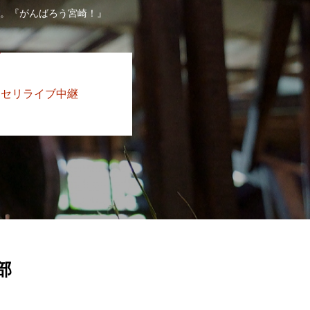
す。『がんばろう宮崎！』
セリライブ中継
部