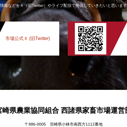
情報などをＸ（旧Twitter）やライブ配信で発信していきたいと思いま
市場公式Ｘ (旧Twitter)
宮崎県農業協同組合 西諸県家畜市場運営
〒886-0005 宮崎県小林市南西方1112番地