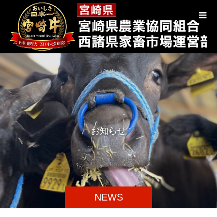
お
知
ら
せ
NEWS