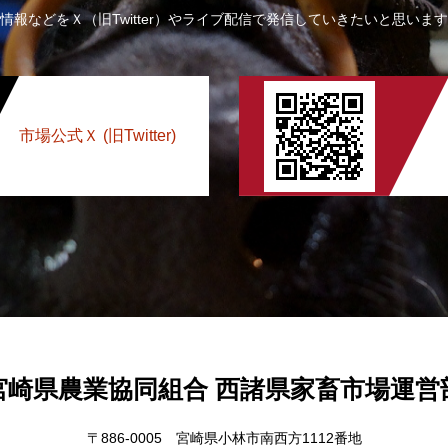
情報などをＸ（旧Twitter）やライブ配信で発信していきたいと思いま
市場公式Ｘ (旧Twitter)
宮崎県農業協同組合 西諸県家畜市場運営
〒886-0005 宮崎県小林市南西方1112番地