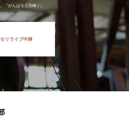
す。『がんばろう宮崎！』
セリライブ中継
部