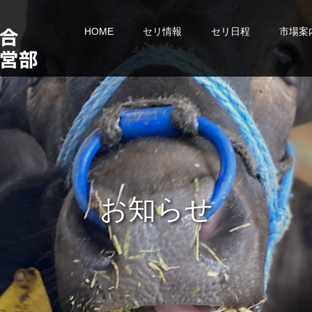
HOME
セリ情報
セリ日程
市場案
お
知
ら
せ