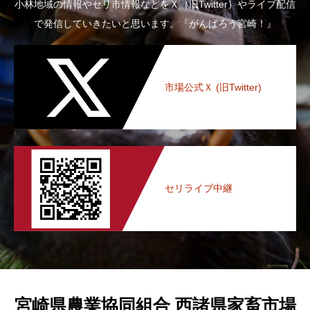
小林地域の情報やセリ市情報などをＸ（旧Twitter）やライブ配信
で発信していきたいと思います。『がんばろう宮崎！』
市場公式Ｘ (旧Twitter)
セリライブ中継
宮崎県農業協同組合 西諸県家畜市場