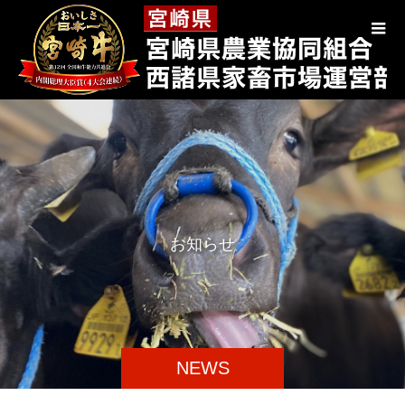
お
知
ら
せ
NEWS