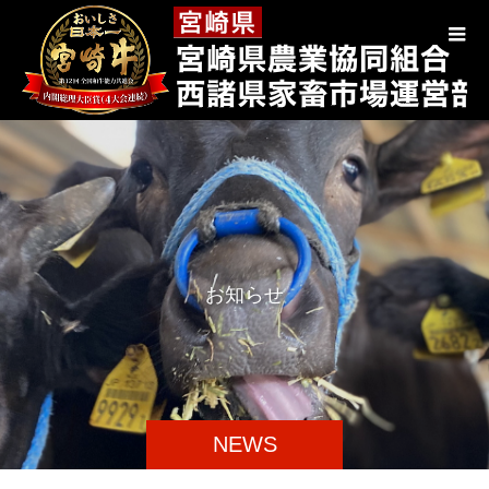
お
知
ら
せ
NEWS