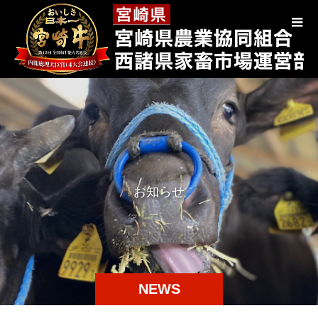
お
知
ら
せ
NEWS