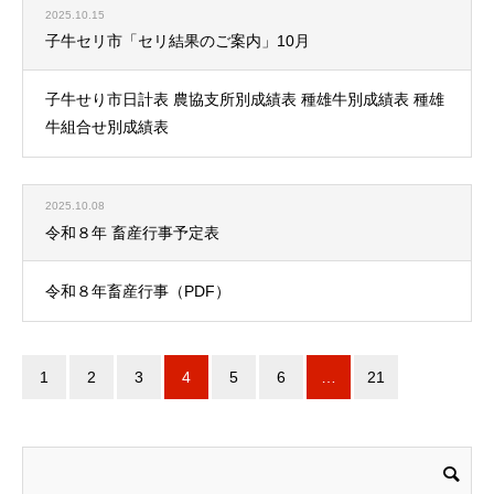
2025.10.15
子牛セリ市「セリ結果のご案内」10月
子牛せり市日計表 農協支所別成績表 種雄牛別成績表 種雄
牛組合せ別成績表
2025.10.08
令和８年 畜産行事予定表
令和８年畜産行事（PDF）
1
2
3
4
5
6
…
21